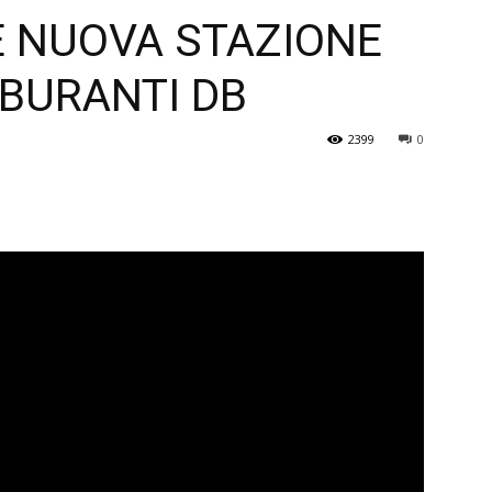
 NUOVA STAZIONE
Veneto
RBURANTI DB
2399
0