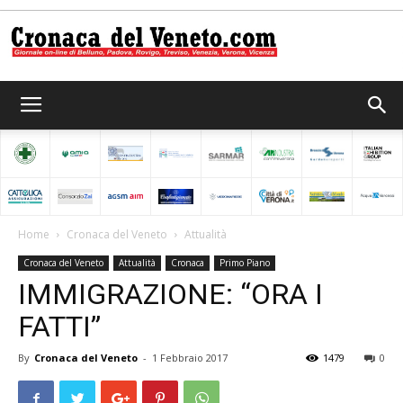
Cronaca
del
Home
Cronaca del Veneto
Attualità
Cronaca del Veneto
Attualità
Cronaca
Primo Piano
Veneto
IMMIGRAZIONE: “ORA I
FATTI”
By
Cronaca del Veneto
-
1 Febbraio 2017
1479
0