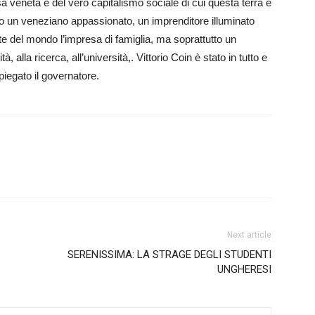
a ven­eta e del vero ca­pitalismo sociale di cui questa terra è
 un veneziano appassionato, un im­pre­nd­itore illu­min­a­to
te del mondo l’impresa di famiglia, ma soprattutto un
, alla ricerca, all’u­niver­sità,. Vit­torio Co­in è stato in tutto e
piegato il governatore.
Next article
SERENISSIMA: LA STRAGE DEGLI STUDENTI
UNGHERESI