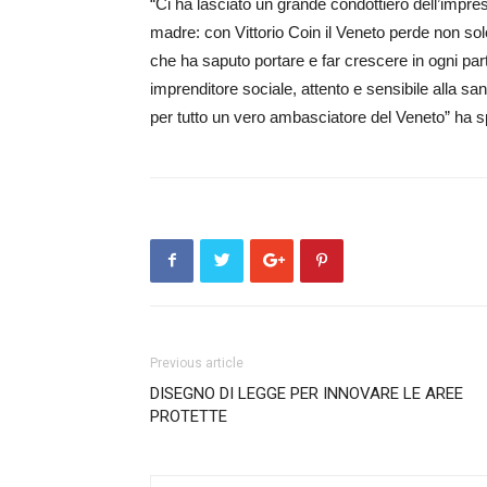
“Ci ha lasciato un grande con­dottiero dell’impres
madre: con Vittorio Coin il Ve­neto per­de non solo
che ha saputo portare e far crescere in ogni par
imprenditore sociale, attento e sensibile alla sa­ni­tà
per tutto un vero ambasciatore del Ve­net­o” ha s
Previous article
DISEGNO DI LEGGE PER INNOVARE LE AREE
PROTETTE