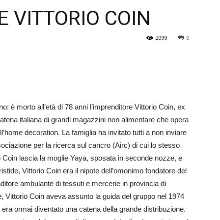
E VITTORIO COIN
Veneto
2099
0
o: è morto all’età di 78 anni l’impr­enditore Vittorio Coin, ex
atena italiana di grandi magazzini non alimentare che opera
ll’home decoration. La famiglia ha invitato tutti a non inviare
ociazione per la ric­erca sul cancro (Airc) di cui lo stesso
rio Coin lascia la moglie Yaya, sposata in seconde nozze, e
stide, Vittorio Coin era il nipote dell’omonimo fondatore del
tore ambulante di tessuti e mercerie in provincia di
 Vittorio Coin ave­va assunto la guida del gruppo nel 1974
 era ormai diventato una cate­na della grande distribuzione.