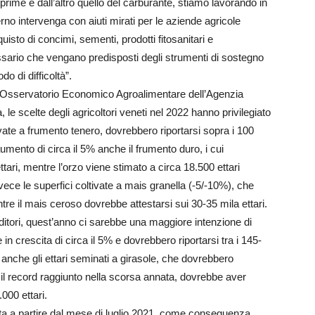
 prime e dall’altro quello del carburante, stiamo lavorando in
no intervenga con aiuti mirati per le aziende agricole
uisto di concimi, sementi, prodotti fitosanitari e
cessario che vengano predisposti degli strumenti di sostegno
o di difficoltà”.
ll’Osservatorio Economico Agroalimentare dell’Agenzia
, le scelte degli agricoltori veneti nel 2022 hanno privilegiato
ltivate a frumento tenero, dovrebbero riportarsi sopra i 100
umento di circa il 5% anche il frumento duro, i cui
tari, mentre l’orzo viene stimato a circa 18.500 ettari
vece le superfici coltivate a mais granella (-5/-10%), che
tre il mais ceroso dovrebbe attestarsi sui 30-35 mila ettari.
nditori, quest’anno ci sarebbe una maggiore intenzione di
e in crescita di circa il 5% e dovrebbero riportarsi tra i 145-
 anche gli ettari seminati a girasole, che dovrebbero
o il record raggiunto nella scorsa annata, dovrebbe aver
.000 ettari.
rescita a partire dal mese di luglio 2021, come conseguenza