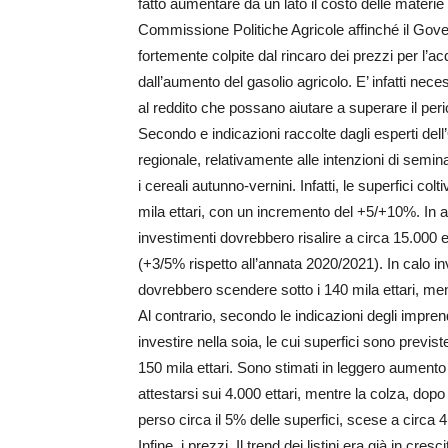
fatto aumentare da un lato il costo delle materie
Commissione Politiche Agricole affinché il Gover
fortemente colpite dal rincaro dei prezzi per l’acq
dall’aumento del gasolio agricolo. E’ infatti ne
al reddito che possano aiutare a superare il period
Secondo e indicazioni raccolte dagli esperti de
regionale, relativamente alle intenzioni di semina
i cereali autunno-vernini. Infatti, le superfici co
mila ettari, con un incremento del +5/+10%. In a
investimenti dovrebbero risalire a circa 15.000 et
(+3/5% rispetto all’annata 2020/2021). In calo in
dovrebbero scendere sotto i 140 mila ettari, men
Al contrario, secondo le indicazioni degli impre
investire nella soia, le cui superfici sono previst
150 mila ettari. Sono stimati in leggero aumento
attestarsi sui 4.000 ettari, mentre la colza, dop
perso circa il 5% delle superfici, scese a circa 4
Infine, i prezzi. Il trend dei listini era già in c