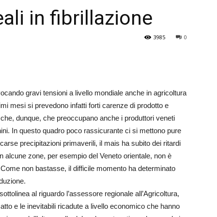
ali in fibrillazione
Veneto
3985
0
ocando gravi tensioni a livello mondiale anche in agricoltura
simi mesi si prevedono infatti forti carenze di prodotto e
 fosche, dunque, che preoccupano anche i produttori veneti
ernini. In questo quadro poco rassicurante ci si mettono pure
arse precipitazioni primaverili, il mais ha subito dei ritardi
 in alcune zone, per esempio del Veneto orientale, non è
. Come non bastasse, il difficile momento ha determinato
oduzione.
ottolinea al riguardo l’assessore regionale all’Agricoltura,
tto e le inevitabili ricadute a livello economico che hanno