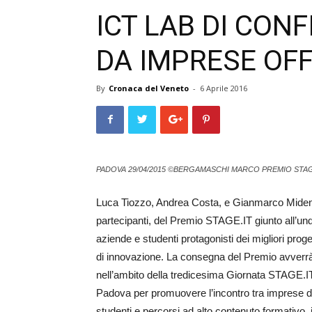
ICT LAB DI CON
DA IMPRESE OFF
By
Cronaca del Veneto
-
6 Aprile 2016
PADOVA 29/04/2015 ©BERGAMASCHI MARCO PREMIO ST
Luca Tiozzo, Andrea Costa, e Gianmarco Midena. So
partecipanti, del Premio STA­GE.IT giunto all’u
aziende e studenti protagonisti dei migliori proge
di innovazione. La consegna del Premio av­verrà 
nell’ambito della tredicesima Giornata STAGE.IT
Padova per promuovere l’incontro tra imprese di t
studenti e percorsi ad alto contenuto formativo,