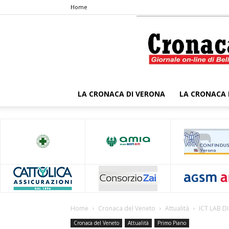
Home
LA CRONACA DI VERONA
LA CRONACA 
Home
Cronaca del Veneto
Attualità
ICT LAB D
Cronaca del Veneto
Attualità
Primo Piano