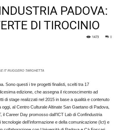
FINDUSTRIA PADOVA:
Veneto
ERTE DI TIROCINIO
1473
0
AGE IT RUGGERO TARGHETTA
no questi i tre progetti finalisti, scelti tra 17
ndicesima edizione, che assegna il riconoscimento ad
tti di stage realizzati nel 2015 in base a qualità e contenuto
oggi, al Centro Culturale Al­ti­nate San Gaetano di Padova,
, il Career Day promosso dall’ICT Lab di Confin­dustria
ecnologie dell’informazione e della co­mu­ni­cazione (Ict) e
 in collaborazione con Università di Padova e Cà Foscari,