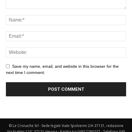
Save my name, email, and website in this browser for the
next time I comment.
© Le Cronache Srl - Sede legale Viale Spolverini 2/A 37131, redazione
Via Frattini 12/C 37121 Verona - Partita Iva 04617280237 - Telefono 045