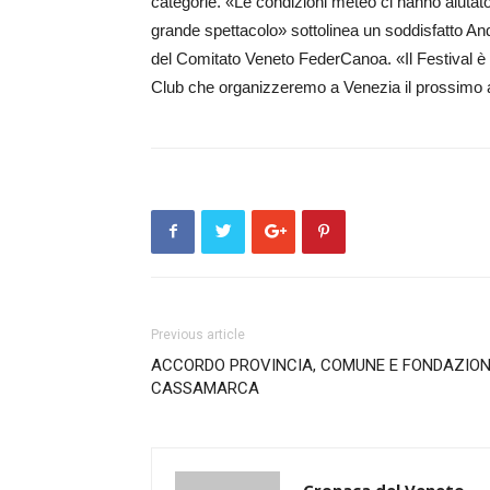
categorie. «Le condizioni meteo ci hanno aiutato
grande spettacolo» sottolinea un soddisfatto A
del Comitato Veneto FederCanoa. «Il Festival è s
Club che organizzeremo a Venezia il prossimo an
Previous article
ACCORDO PROVINCIA, COMUNE E FONDAZIO
CASSAMARCA
Cronaca del Veneto