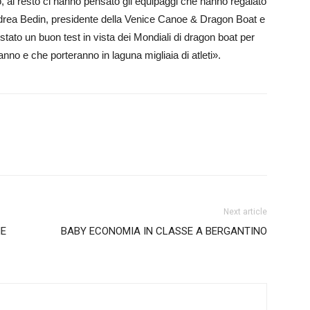
, al resto ci hanno pensato gli equipaggi che hanno regalato
ndrea Bedin, presidente della Venice Canoe & Dragon Boat e
tato un buon test in vista dei Mondiali di dragon boat per
no e che porteranno in laguna migliaia di atleti».
Next article
NE
BABY ECONOMIA IN CLASSE A BERGANTINO