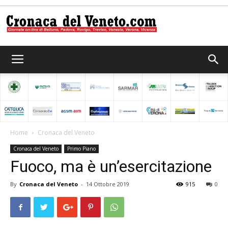
Cronaca
del
Home
Cronaca del Veneto
Cronaca del Veneto
Primo Piano
Veneto
Fuoco, ma è un’esercitazione
By
Cronaca del Veneto
-
14 Ottobre 2019
915
0