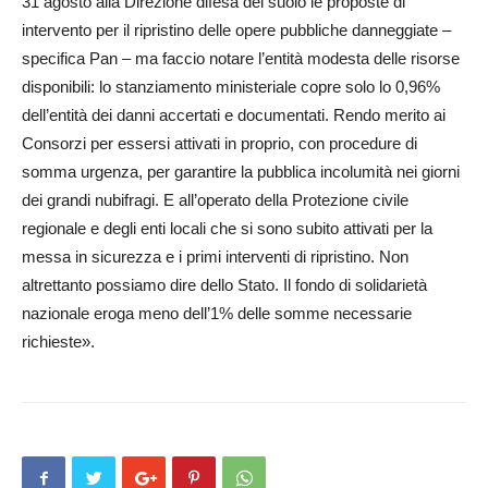
31 agos­to alla Direzione difesa del suolo le proposte di
intervento per il ripristino delle opere pubbliche dan­neg­giate –
specifica Pan – ma faccio notare l’entità modesta delle ri­sorse
disponibili: lo stanziamento mi­nisteriale copre solo lo 0,96%
dell’entità dei danni accertati e documentati. Rendo merito ai
Consorzi per essersi attivati in proprio, con procedure di
somma ur­genza, per garantire la pubblica in­co­lumità nei giorni
dei grandi nubifragi. E all’operato della Protezione civile
regionale e degli enti locali che si sono subito attivati per la
mes­sa in sicurezza e i primi interventi di ripristino. Non
altrettanto pos­siamo dire dello Stato. Il fondo di solidarietà
nazionale ero­ga me­no dell’1% delle somme necessarie
richieste».