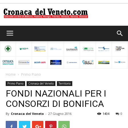
Cronaca
del
Home
Primo Piano
Primo Piano
Cronaca del Veneto
Territorio
Veneto
FONDI NAZIONALI PER I
CONSORZI DI BONIFICA
By
Cronaca del Veneto
-
27 Giugno 2016
1404
0