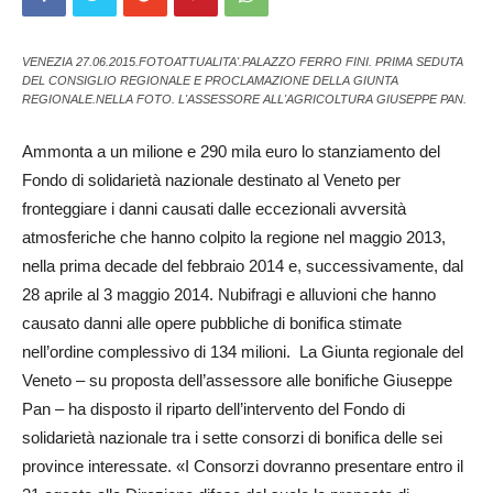
VENEZIA 27.06.2015.FOTOATTUALITA'.PALAZZO FERRO FINI. PRIMA SEDUTA
DEL CONSIGLIO REGIONALE E PROCLAMAZIONE DELLA GIUNTA
REGIONALE.NELLA FOTO. L'ASSESSORE ALL'AGRICOLTURA GIUSEPPE PAN.
Ammonta a un milione e 290 mila euro lo stanziamento del
Fondo di solidarietà nazionale destinato al Veneto per
fronteggiare i danni causati dalle eccezionali avversità
atmosferiche che hanno colpito la regione nel maggio 2013,
nella prima decade del febbraio 2014 e, successivamente, dal
28 aprile al 3 maggio 2014. Nubifragi e alluvioni che hanno
causato danni alle opere pub­bliche di bonifica stimate
nell’ordine complessivo di 134 mi­lio­ni. La Giunta regionale del
Ve­neto – su proposta dell’assessore alle bo­nifiche Giuseppe
Pan – ha disposto il riparto dell’intervento del Fon­do di
solidarietà nazionale tra i set­te consorzi di bonifica delle sei
province interessate. «I Consorzi do­vranno presentare entro il