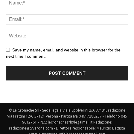
Save my name, email, and website in this browser for the
next time I comment.
© Le Cronache Srl - Sede legale Viale Spolverini 2/A 37131, redazione
Via Frattini 12/C 37121 Verona - Partita Iva 04617280237 - Telefono 045
9612761 - PEC: lecronachesrl@legalmail.it Redazione:
redazione@tvverona.com - Direttore responsabile: Maurizio Battista