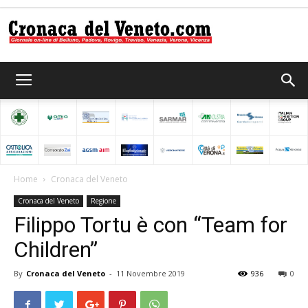
Cronaca
del
Home
Cronaca del Veneto
Cronaca del Veneto
Regione
Veneto
Filippo Tortu è con “Team for
Children”
By
Cronaca del Veneto
-
11 Novembre 2019
936
0