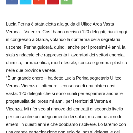
Lucia Perina è stata eletta alla guida di Uiltec Area Vasta
Verona – Vicenza. Così hanno deciso i 120 delegati, riuniti oggi
in congresso a Garda, votando la conferma della segretaria
uscente. Perina guiderà, quindi, anche per i prossimi 4 anni, la
sigla sindacale che rappresenta i lavoratori dei settori energia,
chimica, farmaceutica, moda-tessile, concia e gomma-plastica
nelle due province venete.
“È un grande onore – ha detto Lucia Perina segretario UIltec
Verona-Vicenza – ottenere il consenso di una platea così
vasta: 120 delegati che si sono riuniti per esprimere anche le
progettualità dei prossimi anni, per i territori di Verona e
Vicenza. Mi riferisco al rinnovo dei contratti di secondo livello
per consentire un adeguamento dei salari, ma anche ai nodi
emersi in questi anni e che dobbiamo risolvere. Lo faremo con
una grande partecipazione non solo dei nostri delegati e del