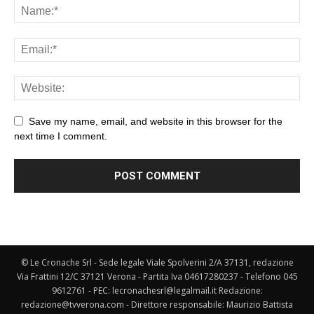
Save my name, email, and website in this browser for the
next time I comment.
© Le Cronache Srl - Sede legale Viale Spolverini 2/A 37131, redazione
Via Frattini 12/C 37121 Verona - Partita Iva 04617280237 - Telefono 045
9612761 - PEC: lecronachesrl@legalmail.it Redazione:
redazione@tvverona.com - Direttore responsabile: Maurizio Battista