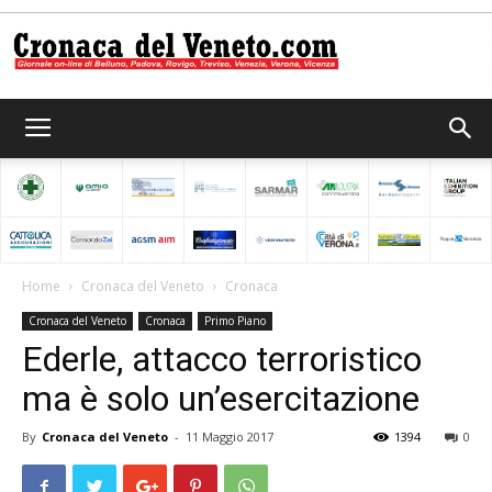
Cronaca
del
Home
Cronaca del Veneto
Cronaca
Cronaca del Veneto
Cronaca
Primo Piano
Veneto
Ederle, attacco terroristico
ma è solo un’esercitazione
By
Cronaca del Veneto
-
11 Maggio 2017
1394
0