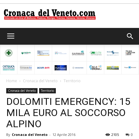
Cronaca
del
Home
Cronaca del Veneto
Territorio
Cronaca del Veneto
Territorio
Veneto
DOLOMITI EMERGENCY: 15
MILA EURO AL SOCCORSO
ALPINO
By
Cronaca del Veneto
-
12 Aprile 2016
2105
0