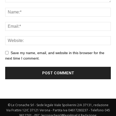
Save my name, email, and website in this browser for the
next time I comment.
© Le Cronache Srl - Sede legale Viale Spolverini 2/A 37131, redazione
Via Frattini 12/C 37121 Verona - Partita Iva 04617280237 - Telefono 045
9612761 - PEC: lecronachesrl@legalmail.it Redazione: