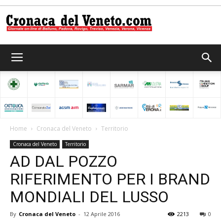
Cronaca
del
Home
Cronaca del Veneto
Territorio
Cronaca del Veneto
Territorio
Veneto
AD DAL POZZO
RIFERIMENTO PER I BRAND
MONDIALI DEL LUSSO
By
Cronaca del Veneto
-
12 Aprile 2016
2213
0