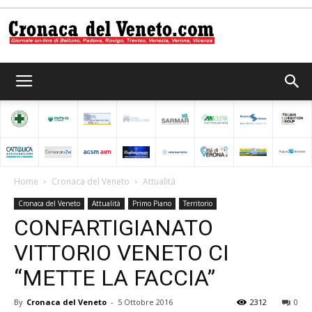
Cronaca
del
Home
Cronaca del Veneto
Attualità
Cronaca del Veneto
Attualità
Primo Piano
Territorio
Veneto
CONFARTIGIANATO
VITTORIO VENETO CI
“METTE LA FACCIA”
By
Cronaca del Veneto
-
5 Ottobre 2016
2312
0