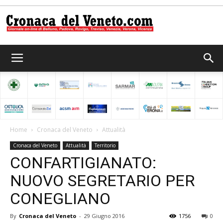
Cronaca
del
Home
Cronaca del Veneto
Attualità
Cronaca del Veneto
Attualità
Territorio
Veneto
CONFARTIGIANATO:
NUOVO SEGRETARIO PER
CONEGLIANO
By
Cronaca del Veneto
-
29 Giugno 2016
1756
0