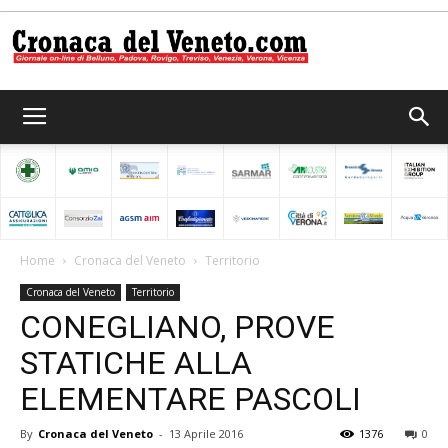
Cronaca
del
Home
Cronaca del Veneto
Territorio
Cronaca del Veneto
Territorio
Veneto
CONEGLIANO, PROVE
STATICHE ALLA
ELEMENTARE PASCOLI
By
Cronaca del Veneto
-
13 Aprile 2016
1376
0