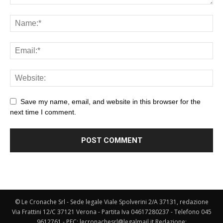
Save my name, email, and website in this browser for the
next time I comment.
© Le Cronache Srl - Sede legale Viale Spolverini 2/A 37131, redazione
Via Frattini 12/C 37121 Verona - Partita Iva 04617280237 - Telefono 045
9612761 - PEC: lecronachesrl@legalmail.it Redazione: