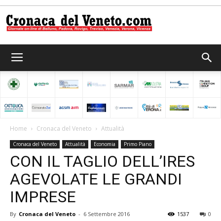
Cronaca
del
Home
Cronaca del Veneto
Attualità
Cronaca del Veneto
Attualità
Economia
Primo Piano
Veneto
CON IL TAGLIO DELL’IRES
AGEVOLATE LE GRANDI
IMPRESE
By
Cronaca del Veneto
-
6 Settembre 2016
1537
0