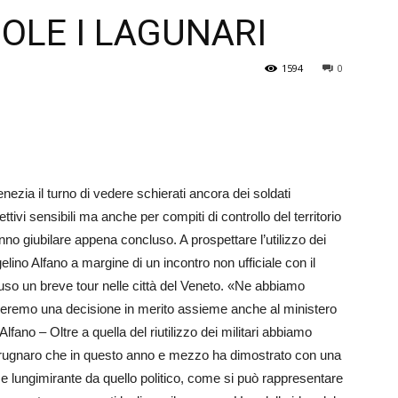
OLE I LAGUNARI
Veneto
1594
0
ia il turno di vedere schierati ancora dei soldati
ettivi sensibili ma anche per compiti di controllo del territorio
o giubilare appena concluso. A prospettare l’utilizzo dei
ngelino Alfano a margine di un incontro non ufficiale con il
uso un breve tour nelle città del Veneto. «Ne abbiamo
nderemo una decisione in merito assieme anche al ministero
Alfano – Oltre a quella del riutilizzo dei militari abbiamo
Brugnaro che in questo anno e mezzo ha dimostrato con una
o e lungimirante da quello politico, come si può rappresentare