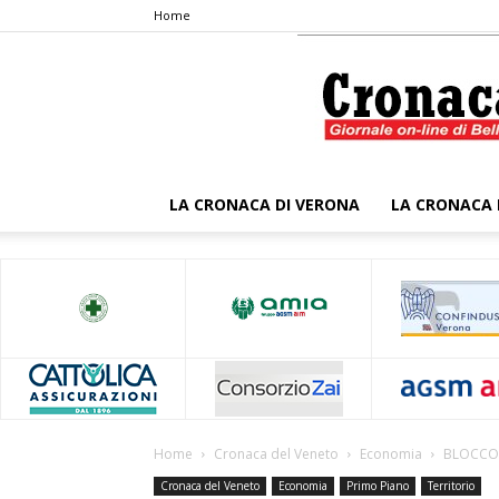
Home
LA CRONACA DI VERONA
LA CRONACA 
Home
Cronaca del Veneto
Economia
BLOCCO
Cronaca del Veneto
Economia
Primo Piano
Territorio