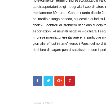
notevolmente i tempi di ingresso/uscita dal vali
autotrasportatori belgi – segnala il coordinatore 
mediamente 60 euro. Con un ritardo di sole 2 or
nel medio e lungo periodo, sui costi e quindi su
finale». I controlli al Brennero rischiano di colpir
esportazioni. «I risultati negativi – dichiara il
imprese manifatturiere italiane e, in particola
giornaliere “just in time” verso i Paesi del nord
rischiare di pagare penali salatissime, con il p
Previous article