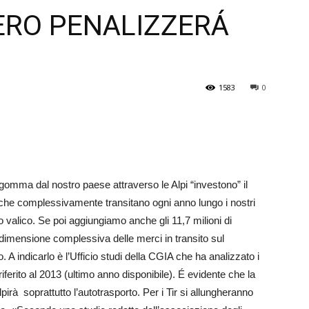
RO PENALIZZERÁ
Veneto
1583
0
omma dal nostro paese attraverso le Alpi “investono” il
i che complessivamente transitano ogni anno lungo i nostri
to valico. Se poi aggiungiamo anche gli 11,7 milioni di
a dimensione complessiva delle merci in transito sul
. A indicarlo è l’Ufficio studi della CGIA che ha analizzato i
 riferito al 2013 (ultimo anno disponibile). É evidente che la
olpirà soprattutto l’autotrasporto. Per i Tir si allungheranno