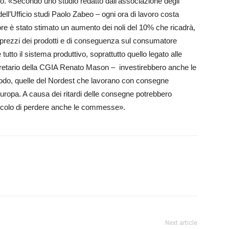
co. «Secondo uno studio redatto dall’associazione degli
dell’Ufficio studi Paolo Zabeo – ogni ora di lavoro costa
e è stato stimato un aumento dei noli del 10% che ricadrà,
i prezzi dei prodotti e di conseguenza sul consumatore
e tutto il sistema produttivo, soprattutto quello legato alle
 segretario della CGIA Renato Mason – investirebbero anche le
r modo, quelle del Nordest che lavorano con consegne
 Europa. A causa dei ritardi delle consegne potrebbero
ericolo di perdere anche le commesse».
Next article