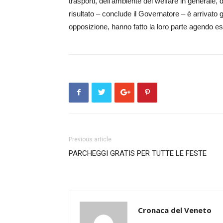
trasporti, dell’ambiente del welfare in generale, d
risultato – conclude il Go­vernatore – è arrivato
opposizione, hanno fatto la loro parte ag­e­ndo esc
Previous article
PARCHEGGI GRATIS PER TUTTE LE FESTE
Cronaca del Veneto