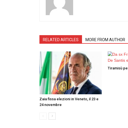
RELATED ARTICLES
MORE FROM AUTHOR
Tiramisù per
Zaia fissa elezioni in Veneto, il 23 e
24 novembre