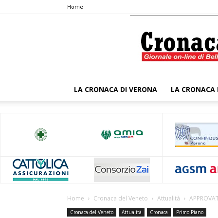
Home
LA CRONACA DI VERONA
LA CRONACA 
Home
Cronaca del Veneto
Attualità
APPROVATO
Cronaca del Veneto
Attualità
Cronaca
Primo Piano