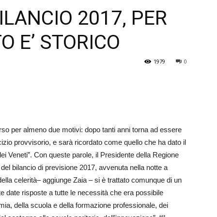
ILANCIO 2017, PER
Veneto
TO E’ STORICO
1979
0
rso per almeno due motivi: dopo tanti anni torna ad essere
cizio provvisorio, e sarà ricordato come quello che ha dato il
ei Veneti”. Con queste parole, il Presidente della Regione
l bilancio di previsione 2017, avvenuta nella notte a
della celerità– aggiunge Zaia – si è trattato comunque di un
te date risposte a tutte le necessità che era possibile
mia, della scuola e della formazione professionale, dei