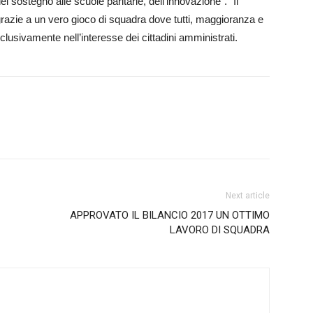
el sostegno alle scuole paritarie, dell’innovazione”. “Il
 grazie a un vero gioco di squadra dove tutti, maggioranza e
lusivamente nell’inter­­­esse dei cittadini amministrati.
Next article
APPROVATO IL BILANCIO 2017 UN OTTIMO
LAVORO DI SQUADRA