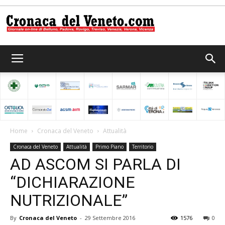
Cronaca
del
Home
Cronaca del Veneto
Attualità
Cronaca del Veneto
Attualità
Primo Piano
Territorio
Veneto
AD ASCOM SI PARLA DI
“DICHIARAZIONE
NUTRIZIONALE”
By
Cronaca del Veneto
-
29 Settembre 2016
1576
0