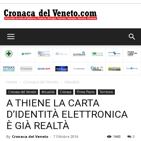
Cronaca
del
Home
Cronaca del Veneto
Attualità
Cronaca del Veneto
Attualità
Cronaca
Primo Piano
Territorio
Veneto
A THIENE LA CARTA
D’IDENTITÀ ELETTRONICA
È GIÀ REALTÀ
By
Cronaca del Veneto
-
7 Ottobre 2016
1443
0