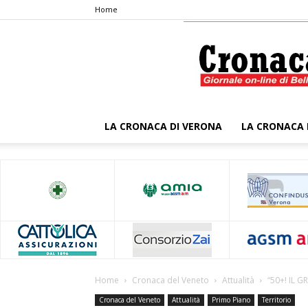
Home
LA CRONACA DI VERONA
LA CRONACA 
Home
Cronaca del Veneto
Attualità
“50+! IL 
Cronaca del Veneto
Attualità
Primo Piano
Territorio