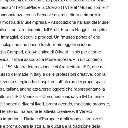
esso “TheNicePlace” a Oderzo (TV) e al “Museo Tornielli”
ncomitanza con la Biennale di architettura e rimarrà in
 La mostra di Museimpresa – Associazione Italiana dei Musei
eni con l’allestimento dell’Arch. Franco Raggi. Il progetto
 immagini, disegni e prodotti. Un “museo portatile” che
ecnologiche che hanno trasformato oggetti in icone
glia Campari, alla Valentine di Olivetti – solo per citarne
iendali italiani associati a Museimpresa. «In un contesto
alla 15^ Mostra Internazionale di Architettura, IED, che da
cesso del made in Italy e delle professioni creative, con la
evento scegliendo di ospitare, all’interno dei propri spazi,
esa italiana anche attraverso oggetti che rappresentano la
rettore di IED Venezia – Con questa iniziativa IED intende
o dei saperi a diversi livelli, promuovendo, mediante proposte,
 territorio, ma anche le attività creative». Il Veneto
ù importanti d’Italia e d’Europa e molti sono gli archivi e i
 promuovere la storia, la cultura e la tradizione della