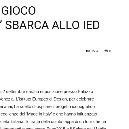
E GIOCO
Veneto
” SBARCA ALLO IED
1504
0
 dal 2 settembre sarà in esposizione presso Palazzo
Venezia. L’Istituto Europeo di Design, per celebrare
i anni, ha scelto di ospitare il progetto iconografico
eccellenze del ‘Made in Italy’ e che hanno influenzato
ietà italiana. Si tratta della quinta tappa di un tour che ha
di importanti eventi come Expo2015 e il Salone del Mobile