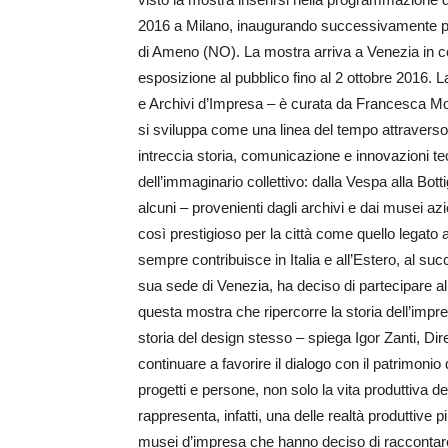
2016 a Milano, inaugurando successivamente pr
di Ameno (NO). La mostra arriva a Venezia in co
esposizione al pubblico fino al 2 ottobre 2016.
e Archivi d’Impresa – è curata da Francesca Molt
si sviluppa come una linea del tempo attraverso
intreccia storia, comunicazione e innovazioni t
dell’immaginario collettivo: dalla Vespa alla Botti
alcuni – provenienti dagli archivi e dai musei az
così prestigioso per la città come quello legato 
sempre contribuisce in Italia e all’Estero, al suc
sua sede di Venezia, ha deciso di partecipare all’
questa mostra che ripercorre la storia dell’impr
storia del design stesso – spiega Igor Zanti, Di
continuare a favorire il dialogo con il patrimoni
progetti e persone, non solo la vita produttiva del
rappresenta, infatti, una delle realtà produttive pi
musei d’impresa che hanno deciso di raccontare e