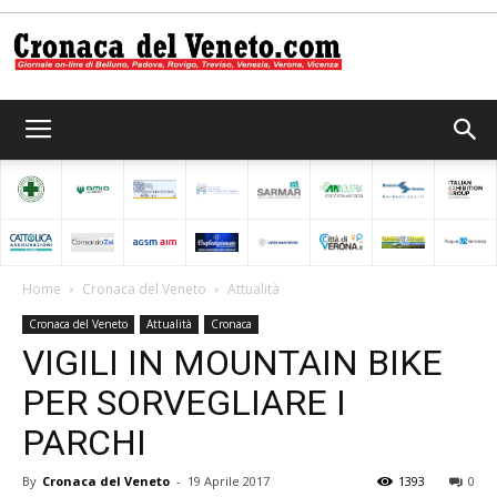
Cronaca
del
Home
Cronaca del Veneto
Attualità
Cronaca del Veneto
Attualità
Cronaca
Veneto
VIGILI IN MOUNTAIN BIKE
PER SORVEGLIARE I
PARCHI
By
Cronaca del Veneto
-
19 Aprile 2017
1393
0