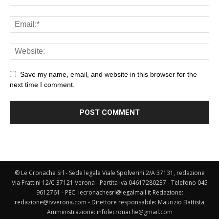
Save my name, email, and website in this browser for the
next time I comment.
© Le Cronache Srl - Sede legale Viale Spolverini 2/A 37131, redazione
Via Frattini 12/C 37121 Verona - Partita Iva 04617280237 - Telefono 045
9612761 - PEC: lecronachesrl@legalmail.it Redazione:
redazione@tvverona.com - Direttore responsabile: Maurizio Battista
Amministrazione: infolecronache@gmail.com