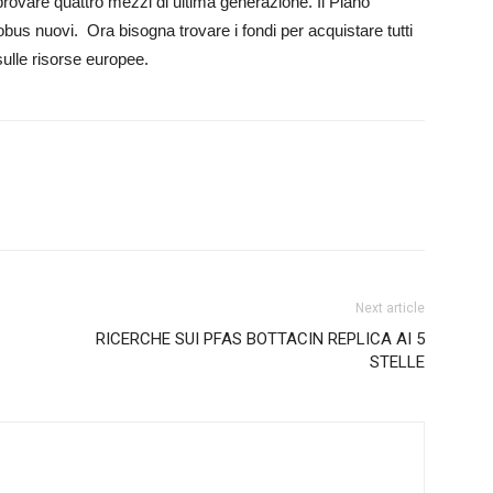
 provare quattro mezzi di ultima generazione. Il Piano
tobus nuovi. Ora bisogna trovare i fondi per acquistare tutti
ulle risorse europee.
Next article
RICERCHE SUI PFAS BOTTACIN REPLICA AI 5
STELLE