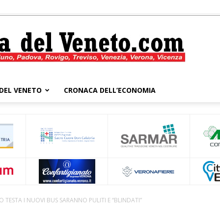
DEL VENETO
CRONACA DELL’ECONOMIA
Cronaca
del
TESTA I NUOVI BUS SARANNO PULITI E “BLINDATI”