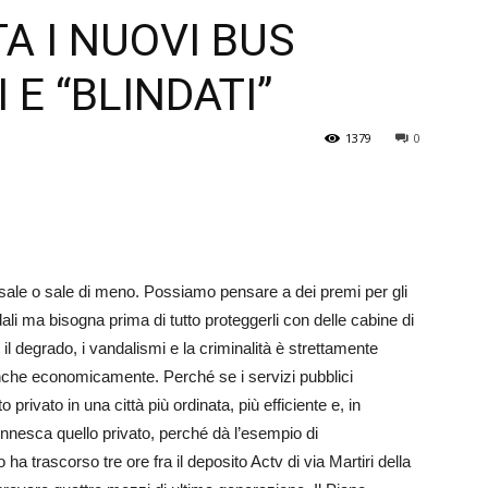
A I NUOVI BUS
Veneto
 E “BLINDATI”
1379
0
sale o sale di meno. Possiamo pensare a dei premi per gli
ndali ma bisogna prima di tutto proteggerli con delle cabine di
 degrado, i vandalismi e la criminalità è strettamente
 anche economicamente. Per­ché se i servizi pubblici
privato in una città più ordinata, più efficiente e, in
o innesca quello privato, perché dà l’esempio di
 ha trascorso tre ore fra il deposito Actv di via Martiri della