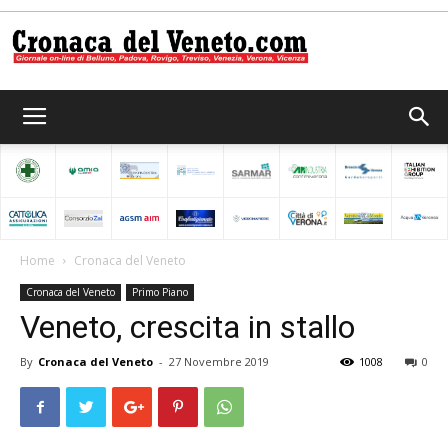
Cronaca
del
Home
Cronaca del Veneto
Cronaca del Veneto
Primo Piano
Veneto
Veneto, crescita in stallo
By
Cronaca del Veneto
-
27 Novembre 2019
1008
0