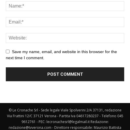
Save my name, email, and website in this browser for the
next time I comment.
© Le Cronache Srl - Sede legale Viale Spolverini 2/A 37131, redazione
Via Frattini 12/C 37121 Verona - Partita Iva 04617280237 - Telefono 045
9612761 - PEC: lecronachesrl@legalmail.it Redazione:
redazione@tvverona.com - Direttore responsabile: Maurizio Battista