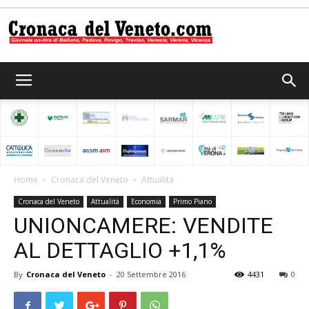
Cronaca
del
Home
Cronaca del Veneto
Attualità
Cronaca del Veneto
Attualità
Economia
Primo Piano
Veneto
UNIONCAMERE: VENDITE
AL DETTAGLIO +1,1%
By
Cronaca del Veneto
-
20 Settembre 2016
4431
0