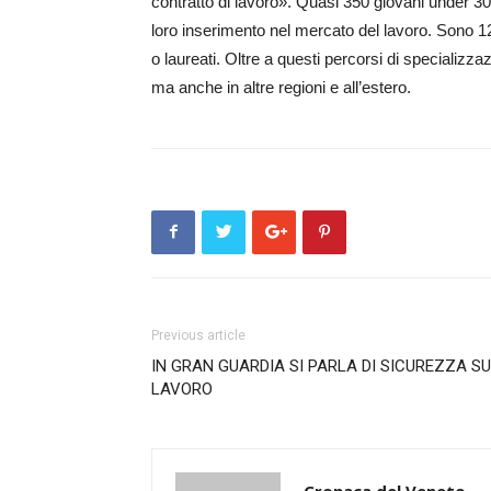
contratto di lavoro». Quasi 350 giovani under 30 p
loro inserimento nel mercato del lavoro. Sono 12
o laureati. Oltre a questi percorsi di specializzazi
ma anche in altre regioni e all’estero.
Previous article
IN GRAN GUARDIA SI PARLA DI SICUREZZA S
LAVORO
Cronaca del Veneto