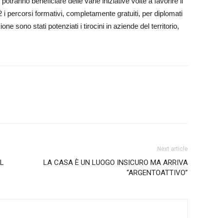
otranno beneficiare delle varie iniziative volte a favorire il
 i percorsi formativi, completamente gratuiti, per diplomati
one sono stati potenziati i tirocini in aziende del territorio,
Next article
UL
LA CASA È UN LUOGO INSICURO MA ARRIVA
“ARGENTOATTIVO”