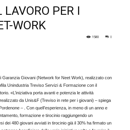
 LAVORO PER I
Veneto
EET-WORK
1580
0
le di Garanzia Giovani (Network for Neet Work), realizzato con
ofila Unindustria Treviso Servizi & Formazione con il
rio. «L’iniziativa porta avanti e potenzia le attività
alizzato da Unis&F (Treviso in rete per i giovani) – spiega
Pordenone – . Con quell’esperienza, in meno di un anno e
ientamento, formazione e tirocinio raggiungendo un
si dei 480 giovani avviati in tirocinio già il 30% ha firmato un