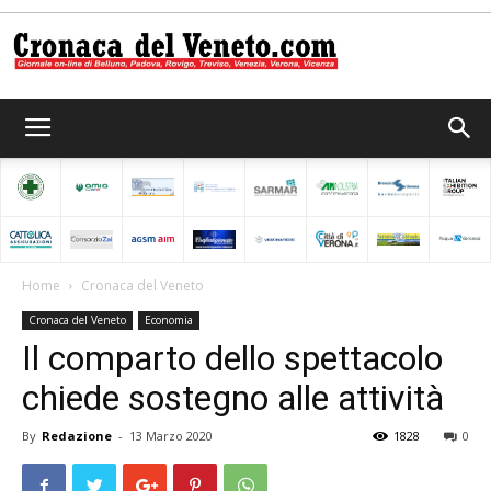
Cronaca
del
Home
Cronaca del Veneto
Cronaca del Veneto
Economia
Veneto
Il comparto dello spettacolo
chiede sostegno alle attività
By
Redazione
-
13 Marzo 2020
1828
0