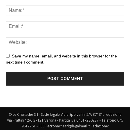
Save my name, email, and website in this browser for the
next time I comment.
© Le Cronache Srl - Sede legale Viale Spolverini 2/A 37131, redazione
Via Frattini 12/C 37121 Verona - Partita Iva 04617280237 - Telefono 045
9612761 - PEC: lecronachesrl@legalmail.it Redazione: