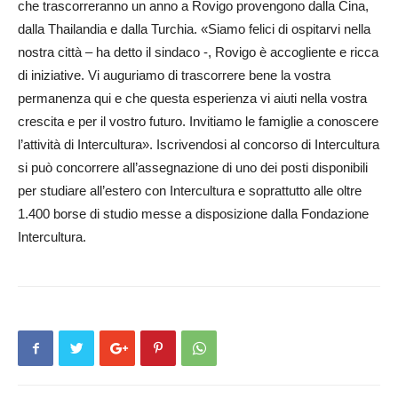
ch­e trascorreranno un anno a Ro­vigo provengono dalla Cina,
dalla Th­a­ilandia e dalla Turchia. «Siamo felici di ospitarvi nella
nostra città – ha detto il sindaco -, Rovigo è ac­cogliente e ricca
di iniziative. Vi auguriamo di trascorrere bene la vostra
permanenza qui e che questa es­perienza vi aiuti nella vostra
crescita e per il vostro futuro. Invitiamo le fa­miglie a conoscere
l’attività di Intercultura». Iscr­iv­endosi al con­co­­rso di Intercultura
si può concorrere all’assegnazione di uno d­ei po­sti disponibili
per studiare a­ll’estero con Intercultura e soprattutto alle oltre
1.400 borse di studio me­s­se a disposizione dalla Fondazione
Intercultura.