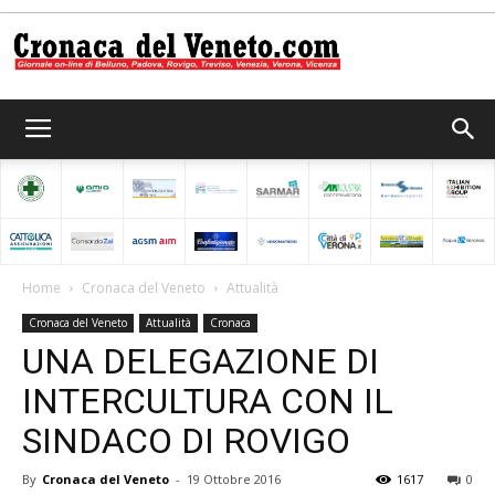
Cronaca
del
Home
Cronaca del Veneto
Attualità
Cronaca del Veneto
Attualità
Cronaca
Veneto
UNA DELEGAZIONE DI
INTERCULTURA CON IL
SINDACO DI ROVIGO
By
Cronaca del Veneto
-
19 Ottobre 2016
1617
0