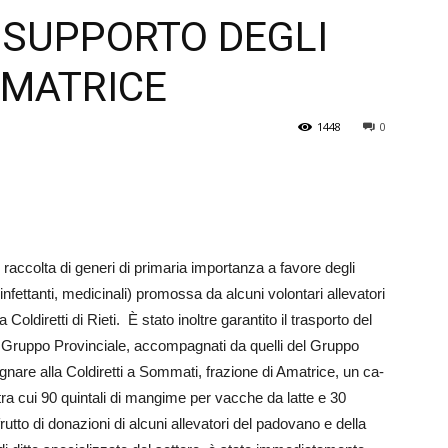
 SUPPORTO DEGLI
Veneto
AMATRICE
1448
0
i raccolta di generi di primaria importanza a favore degli
fettanti, medicinali) promossa da alcuni volontari allevatori
Col­diretti di Rieti. È stato inoltre garantito il trasporto del
l Gruppo Provi­nciale, accompagnati da quelli del Gruppo
e alla Col­d­iretti a So­mmati, frazione di Am­atrice, un ca­
i tra cui 90 quintali di mangime per vacche da latte e 30
e, frutto di donazioni di alcuni allevatori del padovano e della