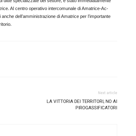
i ditte specializzate del se­ttore, è stato im­m­e­­diatamente
trice. Al centro op­­e­­rativo interc­omunale di Amatrice-Ac­
­che dell’­am­min­is­trazione di Am­atr­ice p­e­r l’i­m­po­rtante
itorio.
Next article
LA VITTORIA DEI TERRITORI, NO AI
PIROGASSIFICATORI