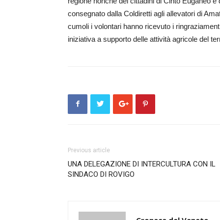
re­gione no­nché dei cittadini di Cinto Eu­ganeo e d
con­segnato dalla Co­ldiretti agli allevatori di Ama­
cumoli i volontari ha­nno ricevuto i ringraziamenti an
iniziativa a s­u­pporto de­lle attività agricole del terr
Previous article
UNA DELEGAZIONE DI INTERCULTURA CON IL
SINDACO DI ROVIGO
Cronaca del Veneto