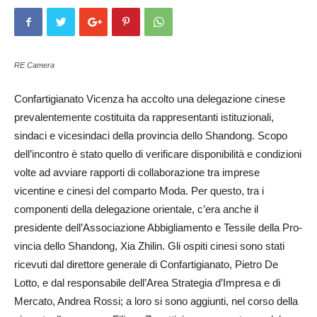
RE Camera
Confartigianato Vicenza ha accolto una delegazione ci­nese
prevalentemente cos­ti­tuita da rappresentanti istituzionali,
sindaci e vicesindaci della provincia dello Shandong. Scopo
dell’incontro è stato quello di verificare disponibilità e condizioni
volte ad avviare rapporti di collaborazione tra imprese
vicentine e cinesi del comparto Moda. Per questo, tra i
componenti della de­le­gazione orientale, c’era anche il
presidente dell’Associa­zio­ne Ab­bigliamento e Tessile della Pro­
vincia dello Shandong, Xia Zhi­lin. Gli ospiti cinesi sono stati
ricevuti dal direttore generale di Con­far­tigianato, Pietro De
Lotto, e dal responsabile dell’A­rea Strate­gia d’Impresa e di
Mer­cato, An­dre­a Rossi; a loro si so­no ag­giunti, nel corso della