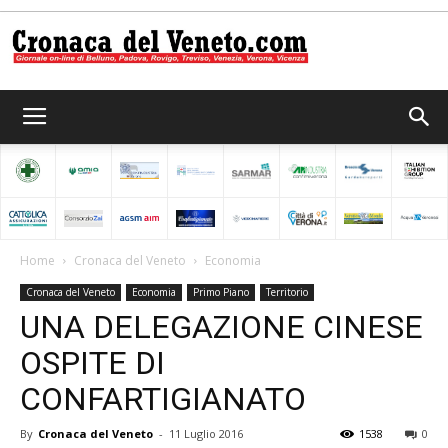
Cronaca
del
Home
Cronaca del Veneto
Economia
Cronaca del Veneto
Economia
Primo Piano
Territorio
Veneto
UNA DELEGAZIONE CINESE
OSPITE DI
CONFARTIGIANATO
By
Cronaca del Veneto
-
11 Luglio 2016
1538
0