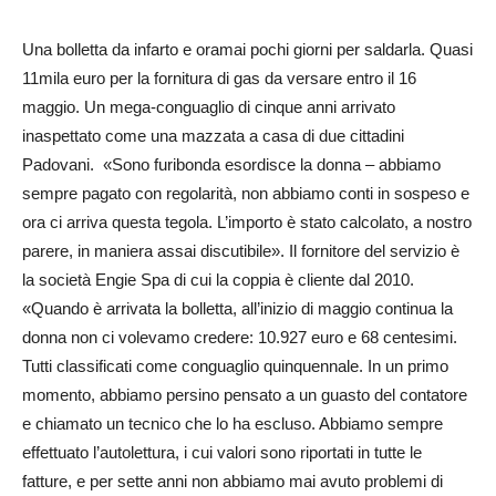
Una bolletta da infarto e oramai pochi giorni per saldarla. Quasi
11mila euro per la fornitura di gas da versare entro il 16
maggio. Un mega-conguaglio di cinque anni arrivato
inaspettato come una mazzata a casa di due cittadini
Padovani. «Sono furibonda esordisce la donna – abbiamo
sempre pagato con regolarità, non abbiamo conti in sospeso e
ora ci arriva questa tegola. L’importo è stato calcolato, a nostro
parere, in maniera assai discutibile». Il fornitore del servizio è
la società Engie Spa di cui la coppia è cliente dal 2010.
«Quando è arrivata la bolletta, all’inizio di maggio continua la
donna non ci volevamo credere: 10.927 euro e 68 centesimi.
Tutti classificati come conguaglio quinquennale. In un primo
momento, abbiamo persino pensato a un guasto del contatore
e chiamato un tecnico che lo ha escluso. Abbiamo sempre
effettuato l’autolettura, i cui valori sono riportati in tutte le
fatture, e per sette anni non abbiamo mai avuto problemi di