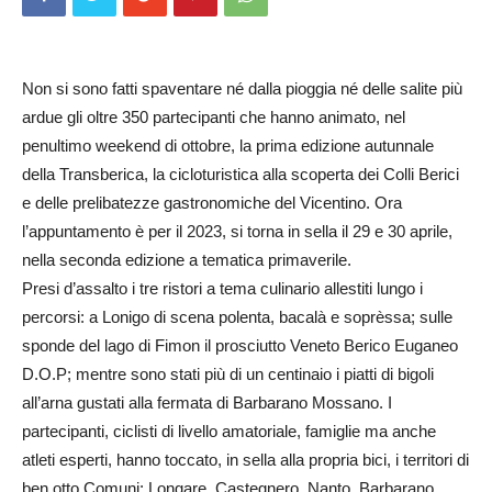
Non si sono fatti spaventare né dalla pioggia né delle salite più
ardue gli oltre 350 partecipanti che hanno animato, nel
penultimo weekend di ottobre, la prima edizione autunnale
della Transberica, la cicloturistica alla scoperta dei Colli Berici
e delle prelibatezze gastronomiche del Vicentino. Ora
l’appuntamento è per il 2023, si torna in sella il 29 e 30 aprile,
nella seconda edizione a tematica primaverile.
Presi d’assalto i tre ristori a tema culinario allestiti lungo i
percorsi: a Lonigo di scena polenta, bacalà e soprèssa; sulle
sponde del lago di Fimon il prosciutto Veneto Berico Euganeo
D.O.P; mentre sono stati più di un centinaio i piatti di bigoli
all’arna gustati alla fermata di Barbarano Mossano. I
partecipanti, ciclisti di livello amatoriale, famiglie ma anche
atleti esperti, hanno toccato, in sella alla propria bici, i territori di
ben otto Comuni: Longare, Castegnero, Nanto, Barbarano