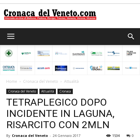
Cronaca
del
Home
Cronaca del Veneto
Attualità
Cronaca del Veneto
Attualità
Cronaca
Veneto
TETRAPLEGICO DOPO
INCIDENTE IN LAGUNA,
RISARCITO CON 2MLN
By
Cronaca del Veneto
-
24 Gennaio 2017
1534
0