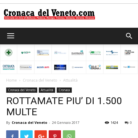
Cronaca
del
Home
Cronaca del Veneto
Attualità
Cronaca del Veneto
Attualità
Cronaca
Veneto
ROTTAMATE PIU’ DI 1.500
MULTE
By
Cronaca del Veneto
-
24 Gennaio 2017
1424
0