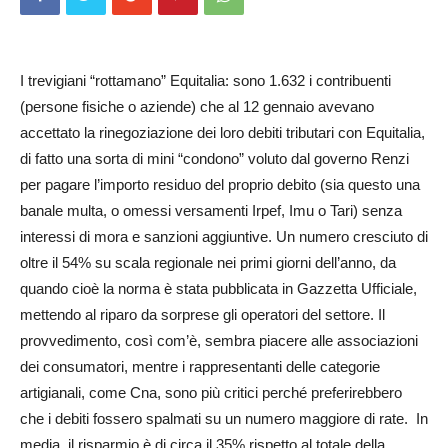
I trevigiani “rottamano” Equitalia: sono 1.632 i contribuenti
(persone fisiche o aziende) che al 12 gennaio avevano
accettato la rinegoziazione dei loro debiti tributari con Equitalia,
di fatto una sorta di mini “condono” voluto dal governo Renzi
per pagare l’importo residuo del proprio debito (sia questo una
banale multa, o omessi versamenti Irpef, Imu o Tari) senza
interessi di mora e sanzioni aggiuntive. Un numero cresciuto di
oltre il 54% su scala regionale nei primi giorni dell’anno, da
quando cioè la norma è stata pubblicata in Gazzetta Ufficiale,
mettendo al riparo da sorprese gli operatori del settore. Il
provvedimento, così com’è, sembra piacere alle associazioni
dei consumatori, mentre i rappresentanti delle categorie
artigianali, come Cna, sono più critici perché preferirebbero
che i debiti fossero spalmati su un numero maggiore di rate. In
media, il risparmio è di circa il 35% rispetto al totale della