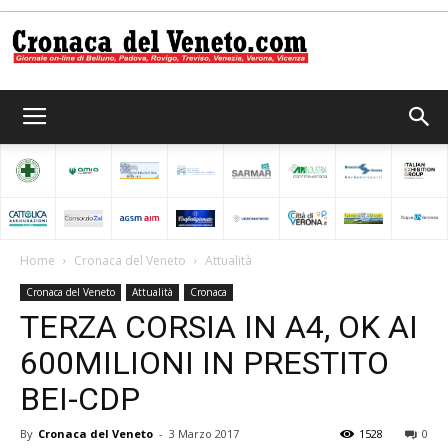
Cronaca
del
Home
Cronaca del Veneto
Attualità
Cronaca del Veneto
Attualità
Cronaca
Veneto
TERZA CORSIA IN A4, OK AI
600MILIONI IN PRESTITO
BEI-CDP
By
Cronaca del Veneto
-
3 Marzo 2017
1528
0