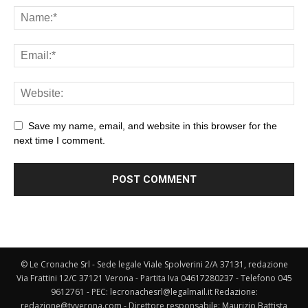
Save my name, email, and website in this browser for the
next time I comment.
© Le Cronache Srl - Sede legale Viale Spolverini 2/A 37131, redazione
Via Frattini 12/C 37121 Verona - Partita Iva 04617280237 - Telefono 045
9612761 - PEC: lecronachesrl@legalmail.it Redazione:
redazione@tvverona.com - Direttore responsabile: Maurizio Battista