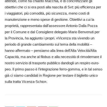
attende, come ha chiarito Macchia, è di concretizzare gli
obiettivi che ci si era posti alla nascita di Svt: più efficienza per
i viaggiatori, più comodità, più sicurezza, meno costi di
manutenzione e meno spese di gestione. Obiettivi a cui la
proprietà, rappresentata dall’assessore Antonio Dalla Pozza
per il Comune e dal Consi­gliere delegato Mario Ben­ve­nu­ti per
la Provincia, ha aggiunto i propri. «Vicenza sta vivendo un
periodo di gran­de cambiamento sul te­ma della mobilità –
hanno af­fermato – pensiamo alla linea dell’Alta Velo­cità/Alta
Capa­cità, ma anche al filobus e alla necessità di rimodernare il
nostro servizio di trasporto pubblico dandogli un respiro eu­ro­
peo. Il primo passo è l’integrazione ferro-gom­ma, e in tal senso
già ci siamo candidati in Regione per testare il biglietto unico
sulla tratta Vicenza-Schio».