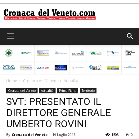
Cronaca
del
Home
Cronaca del Veneto
Attualità
Cronaca del Veneto
Attualità
Primo Piano
Territorio
Veneto
SVT: PRESENTATO IL
DIRETTORE GENERALE
UMBERTO ROVINI
By
Cronaca del Veneto
-
19 Luglio 2016
1503
0