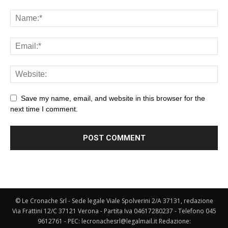
Save my name, email, and website in this browser for the
next time I comment.
© Le Cronache Srl - Sede legale Viale Spolverini 2/A 37131, redazione
Via Frattini 12/C 37121 Verona - Partita Iva 04617280237 - Telefono 045
9612761 - PEC: lecronachesrl@legalmail.it Redazione: