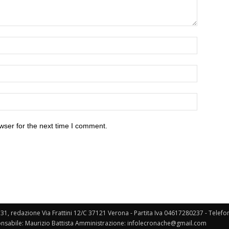
wser for the next time I comment.
131, redazione Via Frattini 12/C 37121 Verona - Partita Iva 04617280237 - Telef
nsabile: Maurizio Battista Amministrazione: infolecronache@gmail.com