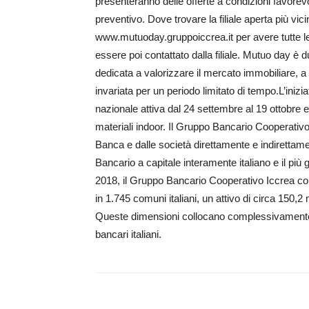
presenteranno delle offerte a condizioni favorevo
preventivo. Dove trovare la filiale aperta più vic
www.mutuoday.gruppoiccrea.it per avere tutte le 
essere poi contattato dalla filiale. Mutuo day è du
dedicata a valorizzare il mercato immobiliare, a 
invariata per un periodo limitato di tempo.L’ini
nazionale attiva dal 24 settembre al 19 ottobre e d
materiali indoor. Il Gruppo Bancario Cooperati
Banca e dalle società direttamente e indirettame
Bancario a capitale interamente italiano e il più
2018, il Gruppo Bancario Cooperativo Iccrea conta 
in 1.745 comuni italiani, un attivo di circa 150,2 m
Queste dimensioni collocano complessivamente i
bancari italiani.