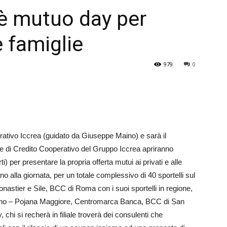
’è mutuo day per
Veneto
e famiglie
979
0
ativo Iccrea (guidato da Giuseppe Maino) e sarà il
e di Credito Cooperativo del Gruppo Iccrea apriranno
erti) per presentare la propria offerta mutui ai privati e alle
 alla giornata, per un totale complessivo di 40 sportelli sul
onastier e Sile, BCC di Roma con i suoi sportelli in regione,
no – Pojana Maggiore, Centromarca Ban­ca, BCC di San
chi si recherà in filiale troverà dei consulenti che