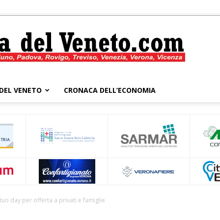
DEL VENETO
CRONACA DELL’ECONOMIA
Cronaca
del
uo day per offerta a privati e famiglie