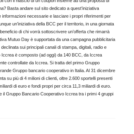
li con il rilascio di un coupon insieme ad una proposta di
ina? Basta andare sul sito dedicato a quest’iniziativa
informazioni necessarie e lasciare i propri riferimenti per
nque un’iniziativa della BCC per il territorio, in una giornata
beneficio di chi vorrà sottoscrivere un’offerta che rimarrà
ziativa Mutuo Day è supportata da una campagna pubblicitaria
eclinata sui principali canali di stampa, digitali, radio e
vo Iccrea è composto (ad oggi) da 140 BCC, da Iccrea
nte controllate da Iccrea. Si tratta del primo Gruppo
 grande Gruppo bancario cooperativo in Italia. Al 31 dicembre
su più di 4 milioni di clienti, oltre 2.600 sportelli presenti
iliardi di euro e fondi propri per circa 11,3 miliardi di euro.
l Gruppo Bancario Cooperativo Iccrea tra i primi 4 gruppi