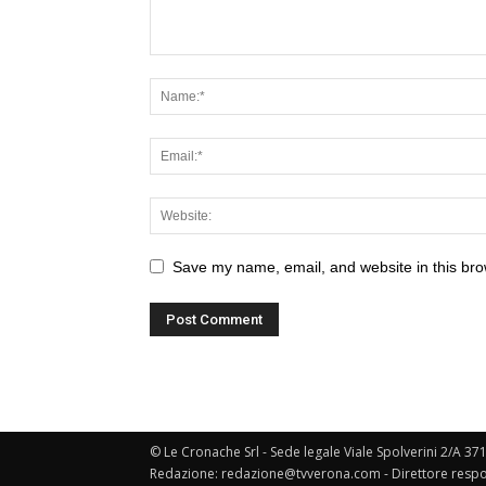
Save my name, email, and website in this bro
© Le Cronache Srl - Sede legale Viale Spolverini 2/A 37
Redazione: redazione@tvverona.com - Direttore respo