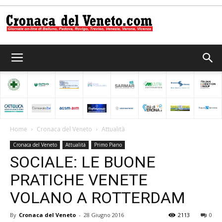
Cronaca
del
Home
Cronaca del Veneto
Attualità
Cronaca del Veneto
Attualità
Primo Piano
Veneto
SOCIALE: LE BUONE
PRATICHE VENETE
VOLANO A ROTTERDAM
By
Cronaca del Veneto
-
28 Giugno 2016
2113
0