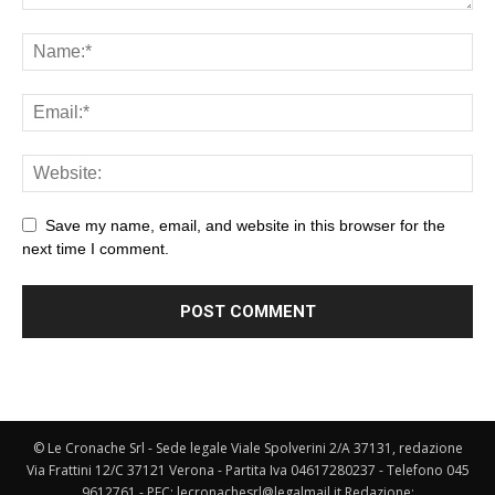
Save my name, email, and website in this browser for the
next time I comment.
© Le Cronache Srl - Sede legale Viale Spolverini 2/A 37131, redazione
Via Frattini 12/C 37121 Verona - Partita Iva 04617280237 - Telefono 045
9612761 - PEC: lecronachesrl@legalmail.it Redazione: