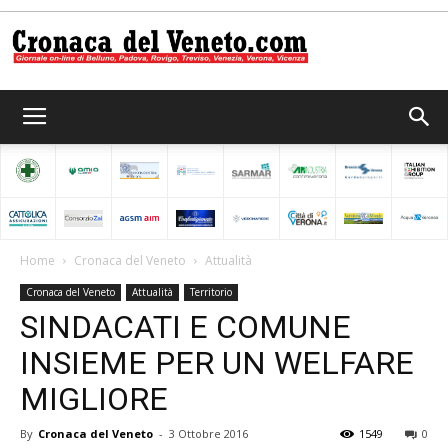
Cronaca
del
Home
Cronaca del Veneto
Attualità
Cronaca del Veneto
Attualità
Territorio
Veneto
SINDACATI E COMUNE
INSIEME PER UN WELFARE
MIGLIORE
By
Cronaca del Veneto
-
3 Ottobre 2016
1549
0