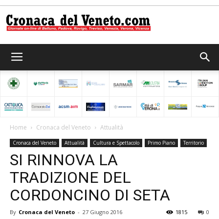
Cronaca
del
Home
Cronaca del Veneto
Attualità
Cronaca del Veneto
Attualità
Cultura e Spettacolo
Primo Piano
Territorio
Veneto
SI RINNOVA LA
TRADIZIONE DEL
CORDONCINO DI SETA
By
Cronaca del Veneto
-
27 Giugno 2016
1815
0