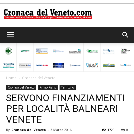
Cronaca
del
Home
Cronaca del Veneto
Cronaca del Veneto
Primo Piano
Territorio
Veneto
SERVONO FINANZIAMENTI
PER LOCALITÀ BALNEARI
VENETE
By
Cronaca del Veneto
-
3 Marzo 2016
1720
0