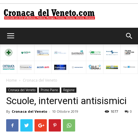
Cronaca
del
Home
Cronaca del Veneto
Cronaca del Veneto
Primo Piano
Regione
Veneto
Scuole, interventi antisismici
By
Cronaca del Veneto
-
10 Ottobre 2019
1077
0