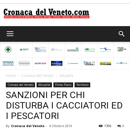
Cronaca
del
Home
Cronaca del Veneto
Attualità
Cronaca del Veneto
Attualità
Primo Piano
Territorio
Veneto
SANZIONI PER CHI
DISTURBA I CACCIATORI ED
I PESCATORI
By
Cronaca del Veneto
-
4 Ottobre 2016
1706
0