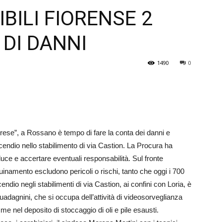
ILI FIORENSE 2
Veneto
 DI DANNI
1490
0
iorese”, a Rossano è tempo di fare la conta dei danni e
ncendio nello stabilimento di via Castion. La Procura ha
luce e accertare eventuali responsabilità. Sul fronte
quinamento escludono pericoli o rischi, tanto che oggi i 700
ndio negli stabilimenti di via Castion, ai confini con Loria, è
uadagnini, che si occupa dell’attività di videosorveglianza
me nel deposito di stoccaggio di oli e pile esausti.