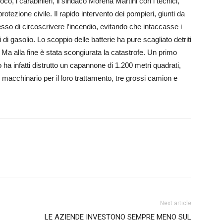
oco, i carabinieri, il sindaco Morena Martini con i tecnici,
rotezione civile. Il rapido intervento dei pompieri, giunti da
so di circoscrivere l’incendio, evitando che intaccasse i
i di gasolio. Lo scoppio delle batterie ha pure scagliato detriti
. Ma alla fine è stata scongiurata la catastrofe. Un primo
io ha infatti distrutto un capannone di 1.200 metri quadrati,
un macchinario per il loro trattamento, tre grossi camion e
Next article
LE AZIENDE INVESTONO SEMPRE MENO SUL