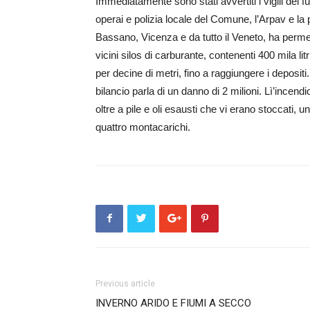
Immediatamente sono stati avvertiti i vigili del fu
operai e polizia locale del Comune, l’Arpav e la p
Bassano, Vicenza e da tutto il Veneto, ha permes
vicini silos di carburante, contenenti 400 mila litr
per decine di metri, fino a raggiungere i depositi
bilancio parla di un danno di 2 milioni. Lì’incend
oltre a pile e oli esausti che vi erano stoccati, 
quattro montacarichi.
Previous article
INVERNO ARIDO E FIUMI A SECCO