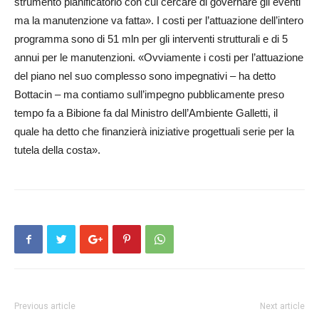
strumento pianificatorio con cui cercare di governare gli eventi
ma la ma­­nu­tenzione va fatta». I costi per l’attuazione dell’intero
programma sono di 51 mln per gli interventi strutturali e di 5
annui per le manutenzioni. «Ov­via­men­te i costi per l’attuazione
del piano nel suo complesso sono impegnativi – ha detto
Bottacin – ma contiamo sull’impegno pubblicamente preso
tempo fa a Bibio­ne fa dal Ministro dell’Ambiente Gal­letti, il
quale ha detto che finanzierà iniziative progettuali serie per la
tutela della costa».
Previous article
Next article