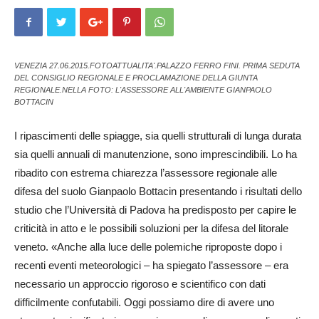
VENEZIA 27.06.2015.FOTOATTUALITA'.PALAZZO FERRO FINI. PRIMA SEDUTA
DEL CONSIGLIO REGIONALE E PROCLAMAZIONE DELLA GIUNTA
REGIONALE.NELLA FOTO: L'ASSESSORE ALL'AMBIENTE GIANPAOLO
BOTTACIN
I ripascimenti delle spiagge, sia quelli strutturali di lunga durata
sia quelli annuali di manutenzione, sono imprescindibili. Lo ha
ribadito con estrema chiarezza l’assessore regionale alle
difesa del suolo Gianpaolo Bottacin presentando i risultati dello
studio che l’Università di Pa­dova ha predisposto per capire le
criticità in atto e le possibili soluzioni per la difesa del litorale
veneto. «An­che alla luce delle polemiche ri­proposte dopo i
recenti eventi meteorologici – ha spiegato l’as­ses­sore – era
necessario un ap­proccio rigoroso e scientifico con dati
difficilmente confutabili. Oggi possiamo dire di avere uno