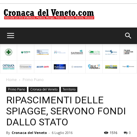
Cronaca
del
Home
Primo Piano
Primo Piano
Cronaca del Veneto
Territorio
Veneto
RIPASCIMENTI DELLE
SPIAGGE, SERVONO FONDI
DALLO STATO
By
Cronaca del Veneto
-
6 Luglio 2016
1516
0