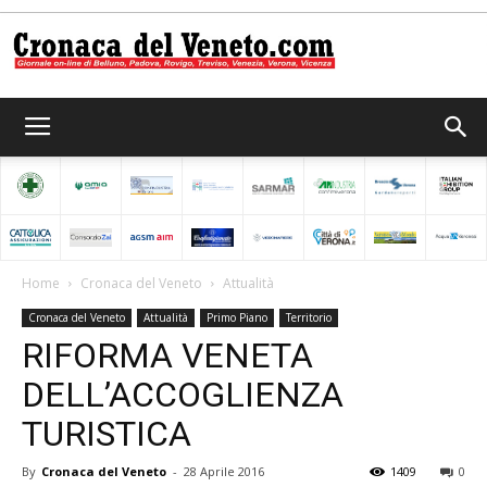
Cronaca
del
Home
Cronaca del Veneto
Attualità
Cronaca del Veneto
Attualità
Primo Piano
Territorio
Veneto
RIFORMA VENETA
DELL’ACCOGLIENZA
TURISTICA
By
Cronaca del Veneto
-
28 Aprile 2016
1409
0